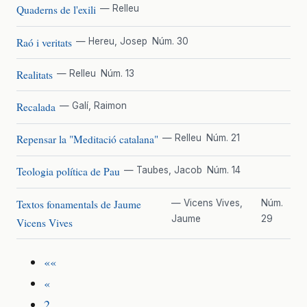
Quaderns de l'exili
— Relleu
Raó i veritats
— Hereu, Josep
Núm. 30
Realitats
— Relleu
Núm. 13
Recalada
— Galí, Raimon
Repensar la "Meditació catalana"
— Relleu
Núm. 21
Teologia política de Pau
— Taubes, Jacob
Núm. 14
Textos fonamentals de Jaume
— Vicens Vives,
Núm.
Jaume
29
Vicens Vives
««
«
2