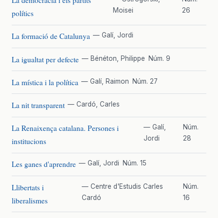
La democràcia i els partits
Moisei
26
polítics
La formació de Catalunya
— Galí, Jordi
La igualtat per defecte
— Bénéton, Philippe
Núm. 9
La mística i la política
— Galí, Raimon
Núm. 27
La nit transparent
— Cardó, Carles
La Renaixença catalana. Persones i
— Galí,
Núm.
Jordi
28
institucions
Les ganes d'aprendre
— Galí, Jordi
Núm. 15
Llibertats i
— Centre d'Estudis Carles
Núm.
Cardó
16
liberalismes