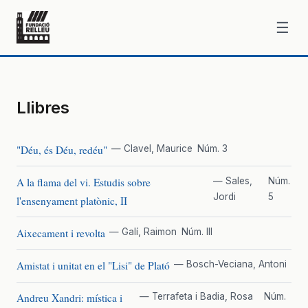
☰
Llibres
"Déu, és Déu, redéu"
— Clavel, Maurice
Núm. 3
A la flama del vi. Estudis sobre
— Sales,
Núm.
Jordi
5
l'ensenyament platònic, II
Aixecament i revolta
— Galí, Raimon
Núm. III
Amistat i unitat en el "Lisi" de Plató
— Bosch-Veciana, Antoni
Andreu Xandri: mística i
— Terrafeta i Badia, Rosa
Núm.