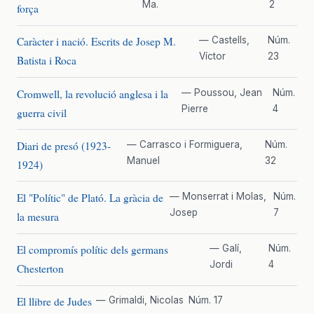
Ma.
2
força
Caràcter i nació. Escrits de Josep M.
— Castells,
Núm.
Víctor
23
Batista i Roca
Cromwell, la revolució anglesa i la
— Poussou, Jean
Núm.
Pierre
4
guerra civil
Diari de presó (1923-
— Carrasco i Formiguera,
Núm.
Manuel
32
1924)
El "Polític" de Plató. La gràcia de
— Monserrat i Molas,
Núm.
Josep
7
la mesura
El compromís polític dels germans
— Galí,
Núm.
Jordi
4
Chesterton
El llibre de Judes
— Grimaldi, Nicolas
Núm. 17