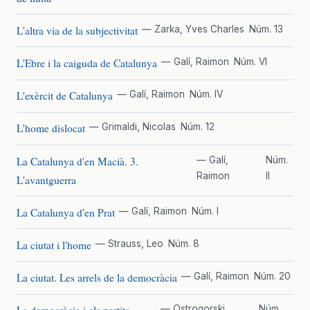
L'altra via de la subjectivitat
— Zarka, Yves Charles
Núm. 13
L'Ebre i la caiguda de Catalunya
— Galí, Raimon
Núm. VI
L'exèrcit de Catalunya
— Galí, Raimon
Núm. IV
L'home dislocat
— Grimaldi, Nicolas
Núm. 12
La Catalunya d'en Macià. 3.
— Galí,
Núm.
Raimon
II
L'avantguerra
La Catalunya d'en Prat
— Galí, Raimon
Núm. I
La ciutat i l'home
— Strauss, Leo
Núm. 8
La ciutat. Les arrels de la democràcia
— Galí, Raimon
Núm. 20
— Ostrogorski,
Núm.