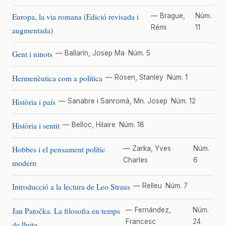
Europa, la via romana (Edició revisada i
— Brague,
Núm.
Rémi
11
augmentada)
Gent i ninots
— Ballarín, Josep Ma
Núm. 5
Hermenèutica com a política
— Rosen, Stanley
Núm. 1
Història i país
— Sanabre i Sanromà, Mn. Josep
Núm. 12
Història i sentit
— Belloc, Hilaire
Núm. 18
Hobbes i el pensament polític
— Zarka, Yves
Núm.
Charles
6
modern
Introducció a la lectura de Leo Straus
— Relleu
Núm. 7
Jan Patočka. La filosofia en temps
— Fernández,
Núm.
Francesc
24
de lluita