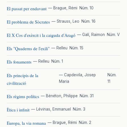
El passat per endavant
— Brague, Rémi
Núm. 10
El problema de Sòcrates
— Strauss, Leo
Núm. 16
El X Cos d'exèrcit i la caiguda d'Aragó
— Galí, Raimon
Núm. V
Els "Quaderns de l'exili"
— Relleu
Núm. 15
Els fonaments
— Relleu
Núm. 1
Els principis de la
— Capdevila, Josep
Núm.
Maria
11
civilització
Els règims polítics
— Bénéton, Philippe
Núm. 31
Ètica i infinit
— Lévinas, Emmanuel
Núm. 3
Europa, la via romana
— Brague, Rémi
Núm. 2