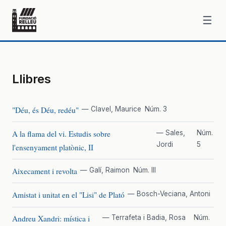
☰
Llibres
"Déu, és Déu, redéu"
— Clavel, Maurice
Núm. 3
A la flama del vi. Estudis sobre
— Sales,
Núm.
Jordi
5
l'ensenyament platònic, II
Aixecament i revolta
— Galí, Raimon
Núm. III
Amistat i unitat en el "Lisi" de Plató
— Bosch-Veciana, Antoni
Andreu Xandri: mística i
— Terrafeta i Badia, Rosa
Núm.