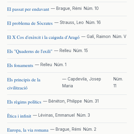
El passat per endavant
— Brague, Rémi
Núm. 10
El problema de Sòcrates
— Strauss, Leo
Núm. 16
El X Cos d'exèrcit i la caiguda d'Aragó
— Galí, Raimon
Núm. V
Els "Quaderns de l'exili"
— Relleu
Núm. 15
Els fonaments
— Relleu
Núm. 1
Els principis de la
— Capdevila, Josep
Núm.
Maria
11
civilització
Els règims polítics
— Bénéton, Philippe
Núm. 31
Ètica i infinit
— Lévinas, Emmanuel
Núm. 3
Europa, la via romana
— Brague, Rémi
Núm. 2