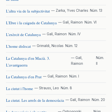
L'altra via de la subjectivitat
— Zarka, Yves Charles
Núm. 13
L'Ebre i la caiguda de Catalunya
— Galí, Raimon
Núm. VI
L'exèrcit de Catalunya
— Galí, Raimon
Núm. IV
L'home dislocat
— Grimaldi, Nicolas
Núm. 12
La Catalunya d'en Macià. 3.
— Galí,
Núm.
Raimon
II
L'avantguerra
La Catalunya d'en Prat
— Galí, Raimon
Núm. I
La ciutat i l'home
— Strauss, Leo
Núm. 8
La ciutat. Les arrels de la democràcia
— Galí, Raimon
Núm. 20
— Ostrogorski,
Núm.