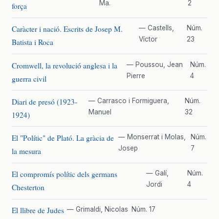
Ma.
2
força
Caràcter i nació. Escrits de Josep M.
— Castells,
Núm.
Víctor
23
Batista i Roca
Cromwell, la revolució anglesa i la
— Poussou, Jean
Núm.
Pierre
4
guerra civil
Diari de presó (1923-
— Carrasco i Formiguera,
Núm.
Manuel
32
1924)
El "Polític" de Plató. La gràcia de
— Monserrat i Molas,
Núm.
Josep
7
la mesura
El compromís polític dels germans
— Galí,
Núm.
Jordi
4
Chesterton
El llibre de Judes
— Grimaldi, Nicolas
Núm. 17