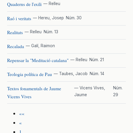
Quaderns de l'exili
— Relleu
Raó i veritats
— Hereu, Josep
Núm. 30
Realitats
— Relleu
Núm. 13
Recalada
— Galí, Raimon
Repensar la "Meditació catalana"
— Relleu
Núm. 21
Teologia política de Pau
— Taubes, Jacob
Núm. 14
Textos fonamentals de Jaume
— Vicens Vives,
Núm.
Jaume
29
Vicens Vives
««
«
1