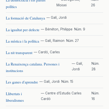
La democràcia i els partits
Moisei
26
polítics
La formació de Catalunya
— Galí, Jordi
La igualtat per defecte
— Bénéton, Philippe
Núm. 9
La mística i la política
— Galí, Raimon
Núm. 27
La nit transparent
— Cardó, Carles
La Renaixença catalana. Persones i
— Galí,
Núm.
Jordi
28
institucions
Les ganes d'aprendre
— Galí, Jordi
Núm. 15
Llibertats i
— Centre d'Estudis Carles
Núm.
Cardó
16
liberalismes