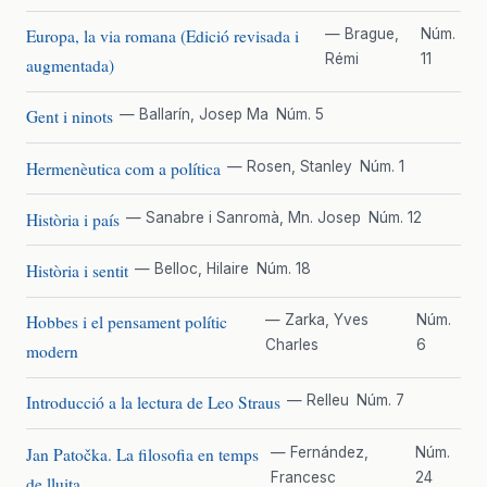
Europa, la via romana (Edició revisada i
— Brague,
Núm.
Rémi
11
augmentada)
Gent i ninots
— Ballarín, Josep Ma
Núm. 5
Hermenèutica com a política
— Rosen, Stanley
Núm. 1
Història i país
— Sanabre i Sanromà, Mn. Josep
Núm. 12
Història i sentit
— Belloc, Hilaire
Núm. 18
Hobbes i el pensament polític
— Zarka, Yves
Núm.
Charles
6
modern
Introducció a la lectura de Leo Straus
— Relleu
Núm. 7
Jan Patočka. La filosofia en temps
— Fernández,
Núm.
Francesc
24
de lluita