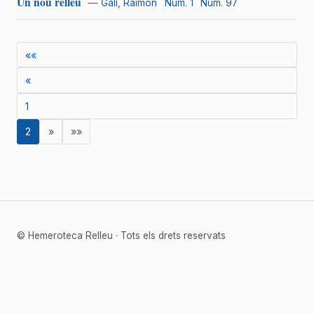
Un nou relleu
—
Galí, Raimon
Núm. 1
Núm. 97
««
«
1
2
»
»»
© Hemeroteca Relleu · Tots els drets reservats