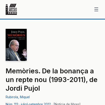
☰
Memòries. De la bonança a
un repte nou (1993-2011), de
Jordi Pujol
Rubirola, Miquel
Núm. 113 · juliol-setembre 2012
[Notícia de llibres]