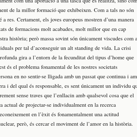
nament com una aportació a una tasca que es realitza, sinó co
ment de la millor formació que exhibeixen. Com a tals no són
é a res. Certament, els joves europeus mostren d’una manera
otats de formacions molt acabades, molt millor que en cap
tra història; però massa sovint són únicament viscudes com 
iduals per tal d’aconseguir un alt standing de vida. La crisi
rofunda gira a l’entorn de la fecunditat del tipus d’home que
est és el problema fonamental de les nostres societats
rsona en no sentir-se lligada amb un passat que continua i a
era i del qual és responsable, es sent únicament un individu q
urement sense traves que l’enllacin amb qualsevol cosa que el
a actual de projectar-se individualment en la recerca
econeixement en l’èxit és fonamentalment una actitud
nuclear, però, és cercar el moviment de l’amor en la història.