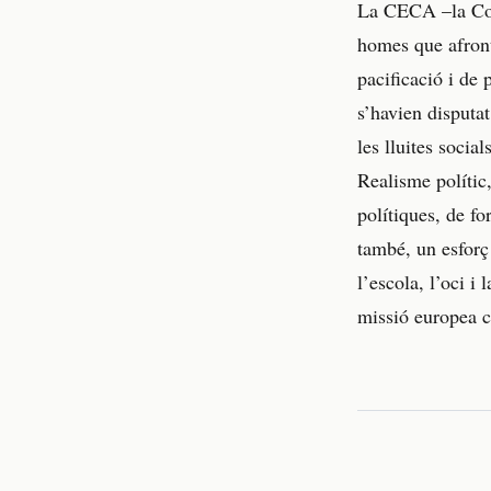
La CECA –la Com
homes que afront
pacificació i de
s’havien disputat
les lluites social
Realisme polític
polítiques, de fo
també, un esforç 
l’escola, l’oci i
missió europea c