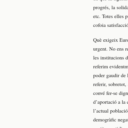
progrés, la solida
etc. Totes elles 
cofoia satisfacc
Què exigeix Euro
urgent. No ens r
les institucions
referim evidentm
poder gaudir de 
referir, sobretot
convé fer-se dig
d’aportació a la 
l’actual població
demogràfic negat