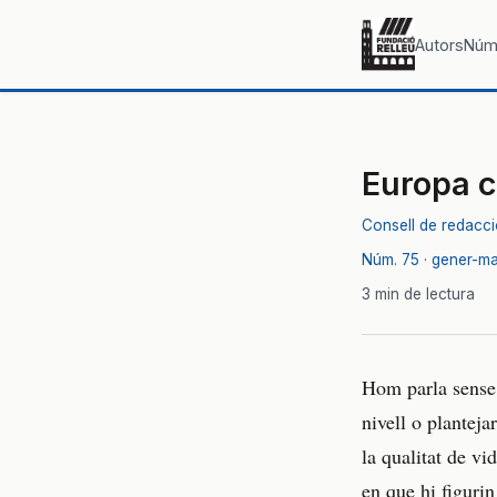
Autors
Núm
Europa c
Consell de redacc
Núm. 75 · gener-m
3 min de lectura
Hom parla sense 
nivell o planteja
la qualitat de v
en que hi figurin 