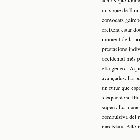
sentits quotidia
un signe de lluï
convocats gaireb
creixent estar d
moment de la nos
prestacions indiv
occidental més p
ella genera. Aqu
avançades. La pe
un futur que esp
s’expansiona lli
superi. La maner
compulsiva del r
narcisista. Allò 