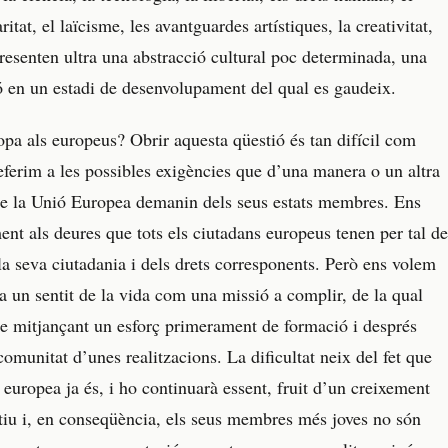
ritat, el laïcisme, les avantguardes artístiques, la creativitat,
presenten ultra una abstracció cultural poc determinada, una
ió en un estadi de desenvolupament del qual es gaudeix.
pa als europeus? Obrir aquesta qüestió és tan difícil com
eferim a les possibles exigències que d’una manera o un altra
 de la Unió Europea demanin dels seus estats membres. Ens
ent als deures que tots els ciutadans europeus tenen per tal de
la seva ciutadania i dels drets corresponents. Però ens volem
, a un sentit de la vida com una missió a complir, de la qual
ne mitjançant un esforç primerament de formació i després
comunitat d’unes realitzacions. La dificultat neix del fet que
 europea ja és, i ho continuarà essent, fruit d’un creixement
iu i, en conseqüència, els seus membres més joves no són