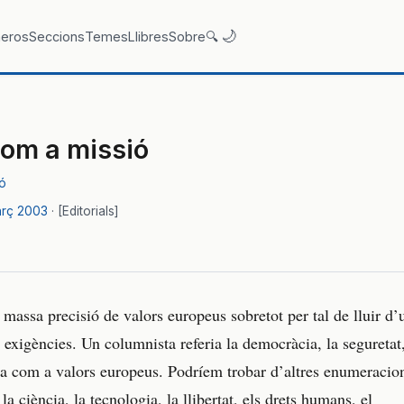
🌙
eros
Seccions
Temes
Llibres
Sobre
🔍
om a missió
ió
arç 2003
[Editorials]
massa precisió de valors europeus sobretot per tal de lluir d’
r exigències. Un columnista referia la democràcia, la seguretat,
ida com a valors europeus. Podríem trobar d’altres enumeracio
la ciència, la tecnologia, la llibertat, els drets humans, el