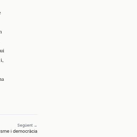
e
n
.
ui
i,
na
Següent →
isme i democràcia